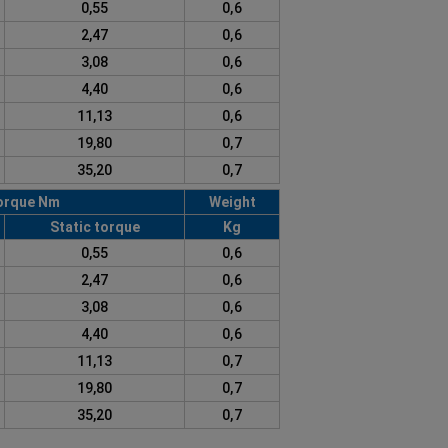
0,55
0,6
2,47
0,6
3,08
0,6
4,40
0,6
11,13
0,6
19,80
0,7
35,20
0,7
orque Nm
Weight
Static torque
Kg
0,55
0,6
2,47
0,6
3,08
0,6
4,40
0,6
11,13
0,7
19,80
0,7
35,20
0,7