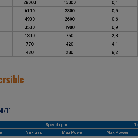
1
28000
15000
0,1
2
6100
3300
0,5
0
4900
2600
0,6
3
3500
1900
0,9
4
1300
750
2,3
5
770
420
4,1
6
430
230
8,2
ersible
l/1´
Speed rpm
T
e
No-load
Max Power
Max Power