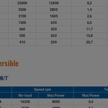
7
25000
12800
0,3
8
5500
2800
1,4
9
3100
1600
2,6
0
1300
630
6,5
1
660
350
11,7
3
500
260
15,8
2
410
200
20,7
ersible
l/1’
Speed rpm
To
No-load
Max Power
Max Power
94
16200
8000
0,6