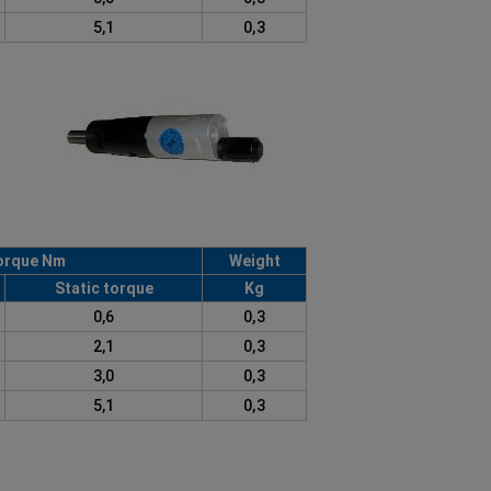
5,1
0,3
orque Nm
Weight
Static torque
Kg
0,6
0,3
2,1
0,3
3,0
0,3
5,1
0,3