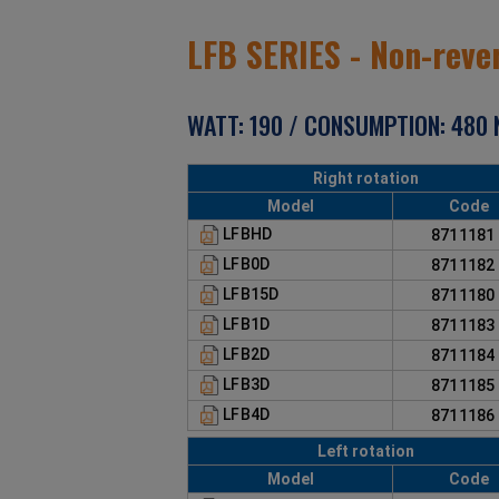
LFB SERIES - Non-rever
WATT: 190 / CONSUMPTION: 480 N
Right rotation
Model
Code
LFBHD
871118
LFB0D
871118
LFB15D
871118
LFB1D
871118
LFB2D
871118
LFB3D
871118
LFB4D
871118
Left rotation
Model
Code