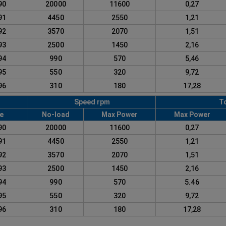
290
20000
11600
0,27
291
4450
2550
1,21
292
3570
2070
1,51
293
2500
1450
2,16
294
990
570
5,46
295
550
320
9,72
296
310
180
17,28
Speed rpm
T
e
No-load
Max Power
Max Power
290
20000
11600
0,27
291
4450
2550
1,21
292
3570
2070
1,51
293
2500
1450
2,16
294
990
570
5.46
295
550
320
9,72
296
310
180
17,28