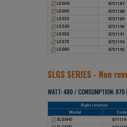
LGSHS
872118
LGS0S
872118
LGS2S
872118
LGS3S
872119
LGS5S
872119
LGS7S
872119
LGS8S
872119
SLGS SERIES - Non rev
WATT: 480 / CONSUMPTION: 870 N
Right rotation
Model
Code
SLGSHD
87111