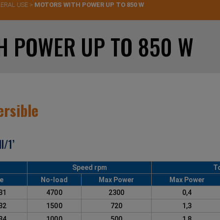
ERAL USE
>
MOTORS WITH POWER UP TO 850 W
H POWER UP TO 850 W
ersible
l/1’
Speed rpm
T
e
No-load
Max Power
Max Power
231
4700
2300
0,4
232
1500
720
1,3
234
1000
500
1,8