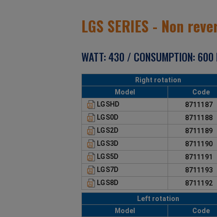
LGS SERIES - Non rever
WATT: 430 / CONSUMPTION: 600 N
Right rotation
Model
Code
LGSHD
871118
LGS0D
871118
LGS2D
871118
LGS3D
871119
LGS5D
871119
LGS7D
871119
LGS8D
871119
Left rotation
Model
Code