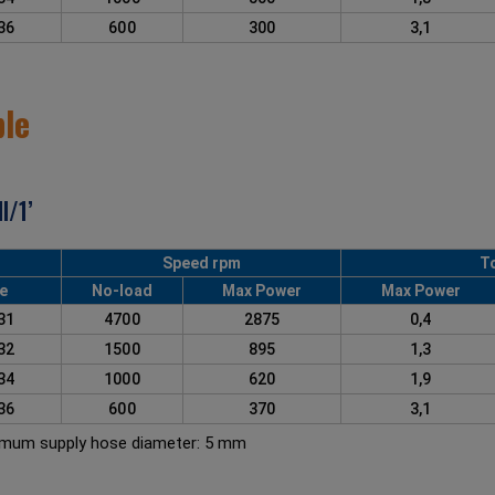
236
600
300
3,1
ble
l/1’
Speed rpm
T
e
No-load
Max Power
Max Power
231
4700
2875
0,4
232
1500
895
1,3
234
1000
620
1,9
236
600
370
3,1
nimum supply hose diameter: 5 mm