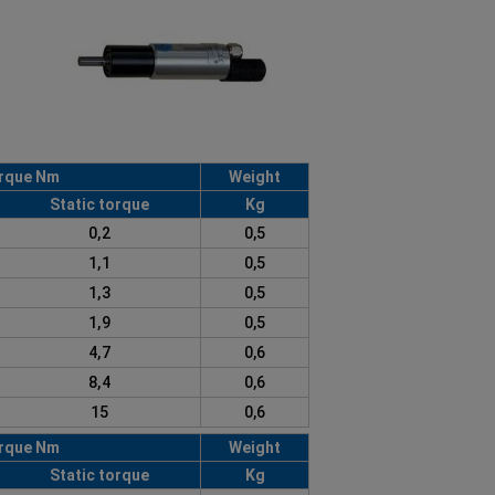
rque Nm
Weight
Static torque
Kg
0,2
0,5
1,1
0,5
1,3
0,5
1,9
0,5
4,7
0,6
8,4
0,6
15
0,6
rque Nm
Weight
Static torque
Kg