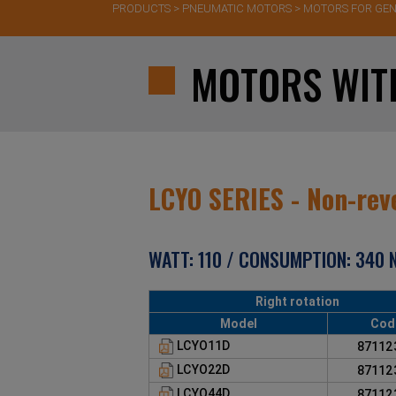
PRODUCTS
>
PNEUMATIC MOTORS
>
MOTORS FOR GEN
MOTORS WIT
LCYO SERIES - Non-rev
WATT: 110 / CONSUMPTION: 340 N
Right rotation
Model
Cod
LCYO11D
8711
LCYO22D
8711
LCYO44D
8711