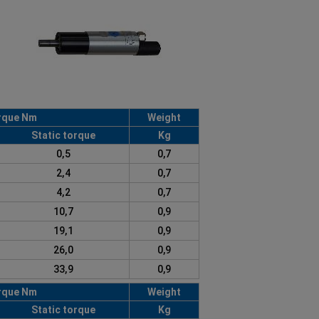
rque Nm
Weight
Static torque
Kg
0,5
0,7
2,4
0,7
4,2
0,7
10,7
0,9
19,1
0,9
26,0
0,9
33,9
0,9
rque Nm
Weight
Static torque
Kg