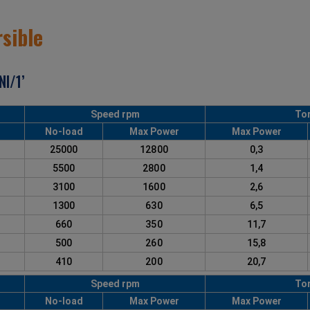
sible
I/1’
Speed rpm
To
No-load
Max Power
Max Power
7
25000
12800
0,3
8
5500
2800
1,4
9
3100
1600
2,6
0
1300
630
6,5
1
660
350
11,7
3
500
260
15,8
2
410
200
20,7
Speed rpm
To
No-load
Max Power
Max Power