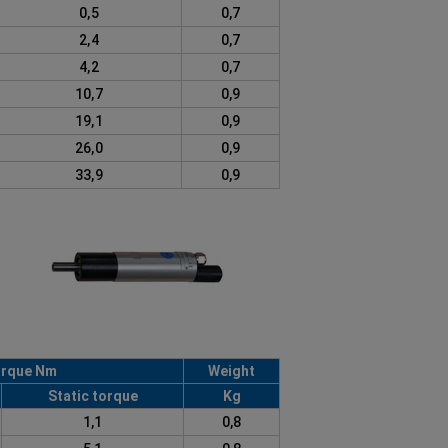
0,5
0,7
2,4
0,7
4,2
0,7
10,7
0,9
19,1
0,9
26,0
0,9
33,9
0,9
rque Nm
Weight
Static torque
Kg
1,1
0,8