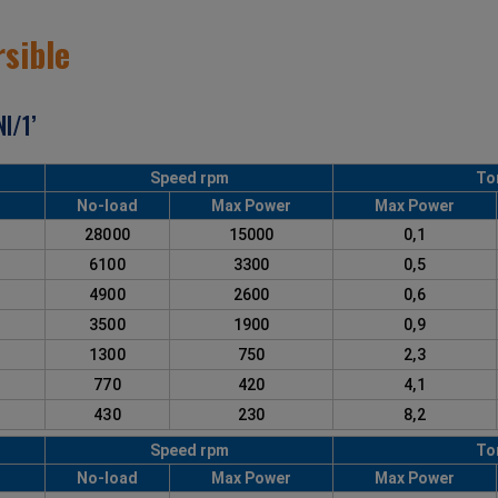
sible
l/1’
Speed rpm
To
No-load
Max Power
Max Power
1
28000
15000
0,1
2
6100
3300
0,5
0
4900
2600
0,6
3
3500
1900
0,9
4
1300
750
2,3
5
770
420
4,1
6
430
230
8,2
Speed rpm
To
No-load
Max Power
Max Power