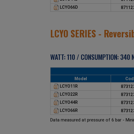
LCYO66D
8711
LCYO SERIES - Reversi
WATT: 110 / CONSUMPTION: 340 N
Model
Cod
LCYO11R
8731
LCYO22R
8731
LCYO44R
8731
LCYO66R
8731
Data measured at pressure of 6 bar - Mi