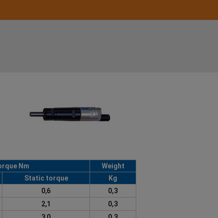
orque Nm
Weight
Static torque
Kg
0,6
0,3
2,1
0,3
3,0
0,3