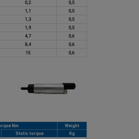
0,2
0,5
1,1
0,5
1,3
0,5
1,9
0,5
4,7
0,6
8,4
0,6
15
0,6
orque Nm
Weight
Static torque
Kg