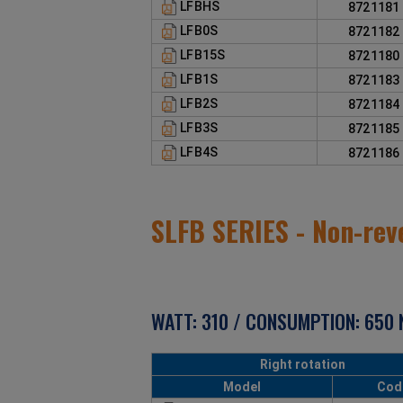
LFBHS
872118
LFB0S
872118
LFB15S
872118
LFB1S
872118
LFB2S
872118
LFB3S
872118
LFB4S
872118
SLFB SERIES - Non-rev
WATT: 310 / CONSUMPTION: 650 N
Right rotation
Model
Cod