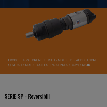
PRODOTTI
>
MOTORI INDUSTRIALI
>
MOTORI PER APPLICAZIONI
GENERALI
>
MOTORI CON POTENZA FINO AD 850 W
>
SP4R
SERIE SP - Reversibili