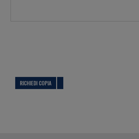
RICHIEDI UNA COPIA CARTACEA!
Sei interessato ad uno dei nostri Cataloghi?
Clicca sul bottone qui sotto, compila il form e noi
saremo lieti di inviartene una copia per posta.
RICHIEDI COPIA