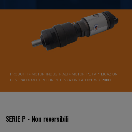
PRODOTTI
>
MOTORI INDUSTRIALI
>
MOTORI PER APPLICAZIONI
GENERALI
>
MOTORI CON POTENZA FINO AD 850 W
>
P30D
SERIE P - Non reversibili