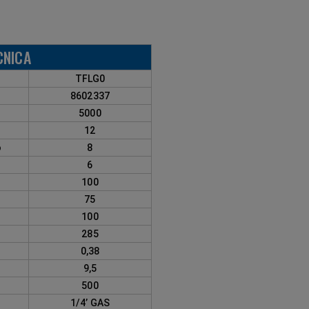
CNICA
TFLG0
8602337
5000
12
o
8
6
100
75
100
285
0,38
9,5
500
1/4’ GAS