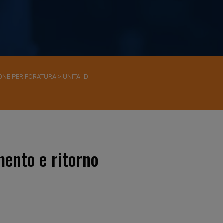
ONE PER FORATURA
>
UNITA´ DI
mento e ritorno