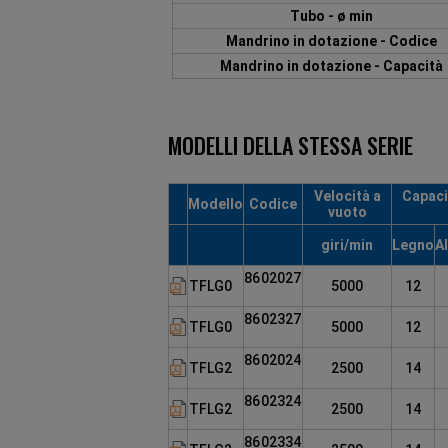
Tubo - ø min
Mandrino in dotazione - Codice
Mandrino in dotazione - Capacità
MODELLI DELLA STESSA SERIE
Velocità a
Capaci
Modello
Codice
vuoto
giri/min
Legno
A
8602027
TFLG0
5000
12
8602327
TFLG0
5000
12
8602024
TFLG2
2500
14
8602324
TFLG2
2500
14
8602334