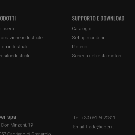
ODOTTI
SUPPORTO E DOWNLOAD
ainserti
Cataloghi
tomazione industriale
Set-up mandrini
ori industriali
Ricambi
nsili industriali
Scheda richiesta motori
er spa
Tel. +39 051 6020811
 Don Minzoni, 19
Email: trade@ober.it
057 Cadriano di Granarolo