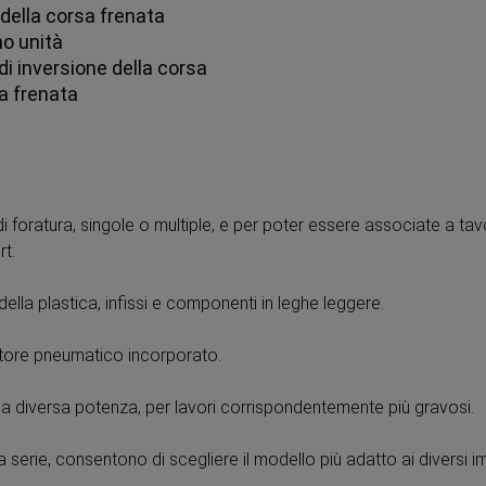
à della corsa frenata
no unità
di inversione della corsa
sa frenata
di foratura, singole o multiple, e per poter essere associate a tavo
rt.
della plastica, infissi e componenti in leghe leggere.
tore pneumatico incorporato.
lla diversa potenza, per lavori corrispondentemente più gravosi.
 serie, consentono di scegliere il modello più adatto ai diversi im