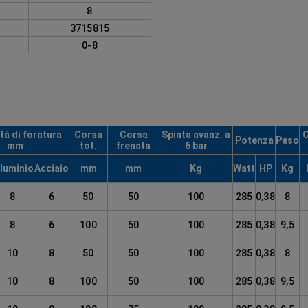
8
3715815
0-8
tà di foratura
Corsa
Corsa
Spinta avanz. a
Potenza
Peso
mm
tot.
frenata
6 bar
lluminio
Acciaio
mm
mm
Kg
Watt
HP
Kg
8
6
50
50
100
285
0,38
8
8
6
100
50
100
285
0,38
9,5
10
8
50
50
100
285
0,38
8
10
8
100
50
100
285
0,38
9,5