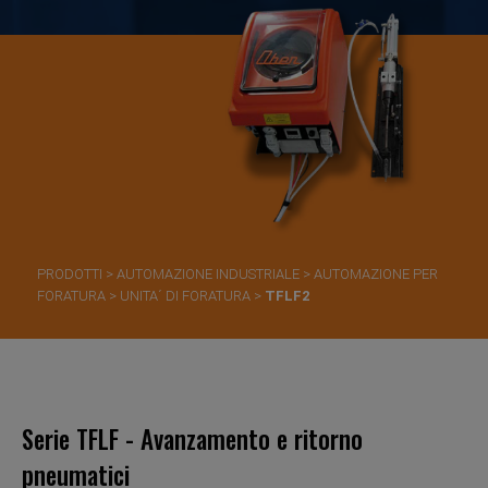
PRODOTTI
>
AUTOMAZIONE INDUSTRIALE
>
AUTOMAZIONE PER
FORATURA
>
UNITA´ DI FORATURA
>
TFLF2
Serie TFLF - Avanzamento e ritorno
pneumatici