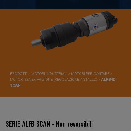
PRODOTTI
>
MOTORI INDUSTRIALI
>
MOTORI PER AVVITARE
>
MOTORI SENZA FRIZIONE (REGOLAZIONE A STALLO)
>
ALFB4D
SCAN
SERIE ALFB SCAN - Non reversibili