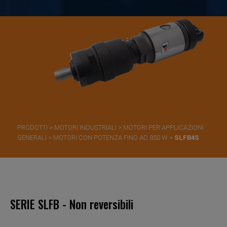
PRODOTTI
>
MOTORI INDUSTRIALI
>
MOTORI PER APPLICAZIONI
GENERALI
>
MOTORI CON POTENZA FINO AD 850 W
>
SLFB4S
SERIE SLFB - Non reversibili