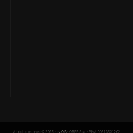
All rights reserved © 2025 -
by OIS
- OBER Spa. - P.IVA 00513531202