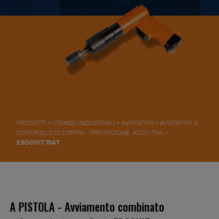
PRODOTTI
>
UTENSILI INDUSTRIALI
>
AVVITATORI
>
AVVITATORI A
CONTROLLO DI COPPIA - TIPO FRIZIONE: ACCU-TRK
>
ERGOVIT70AT
A PISTOLA - Avviamento combinato