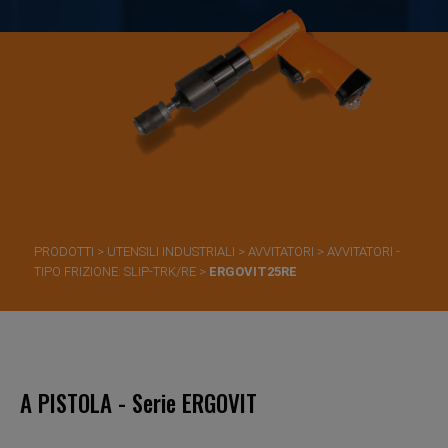
PRODOTTI
>
UTENSILI INDUSTRIALI
>
AVVITATORI
>
AVVITATORI -
TIPO FRIZIONE: SLIP-TRK/RE
>
ERGOVIT25RE
A PISTOLA - Serie ERGOVIT