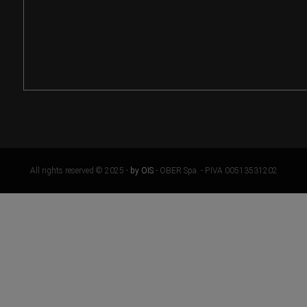
All rights reserved © 2025 -
by OIS
- OBER Spa. - P.IVA 00513531202