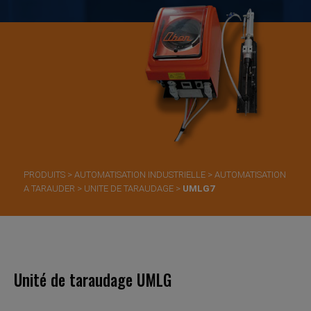
PRODUITS
>
AUTOMATISATION INDUSTRIELLE
>
AUTOMATISATION
A TARAUDER
>
UNITE DE TARAUDAGE
>
UMLG7
Unité de taraudage UMLG