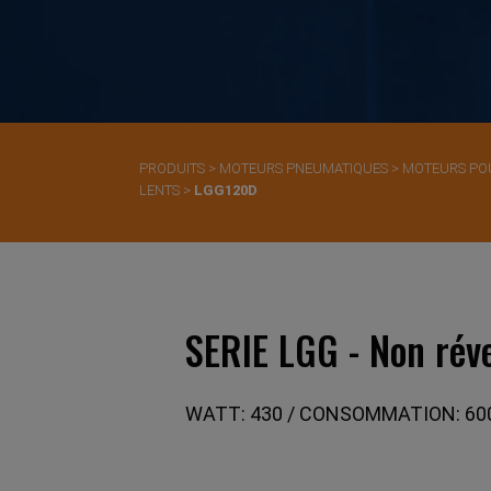
PRODUITS
>
MOTEURS PNEUMATIQUES
>
MOTEURS PO
LENTS
>
LGG120D
SERIE LGG - Non réve
WATT: 430 / CONSOMMATION: 600