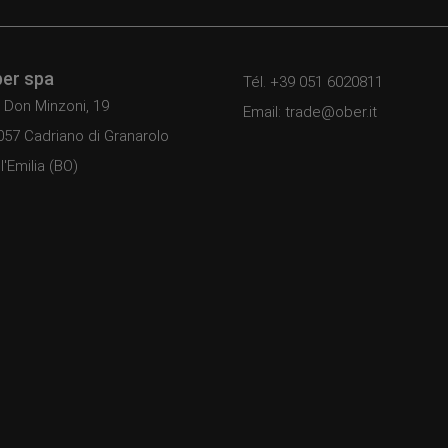
er spa
Tél. +39 051 6020811
 Don Minzoni, 19
Email: trade@ober.it
057 Cadriano di Granarolo
l'Emilia (BO)