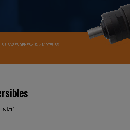
UR USAGES GENERAUX
>
MOTEURS
rsibles
 Nl/1’