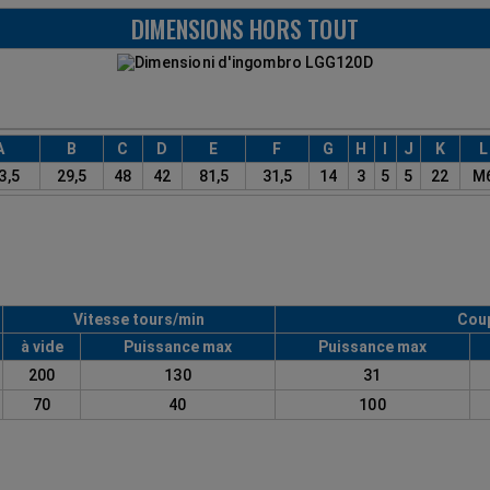
DIMENSIONS HORS TOUT
A
B
C
D
E
F
G
H
I
J
K
L
3,5
29,5
48
42
81,5
31,5
14
3
5
5
22
M
Vitesse tours/min
Cou
à vide
Puissance max
Puissance max
200
130
31
70
40
100