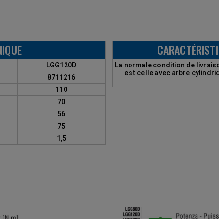
NIQUE
CARACTÉRISTI
LGG120D
La normale condition de livrai
est celle avec arbre cylindr
8711216
110
70
56
75
1,5