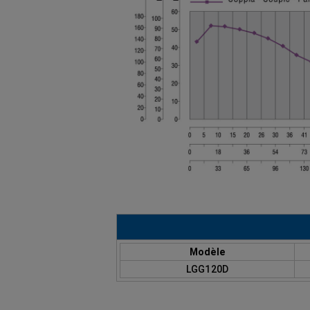
Modèle
LGG120D