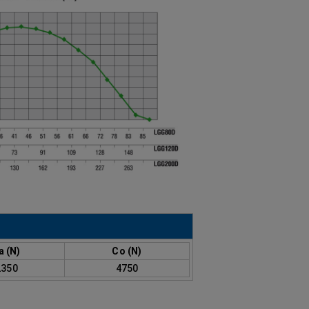
a (N)
Co (N)
2350
4750