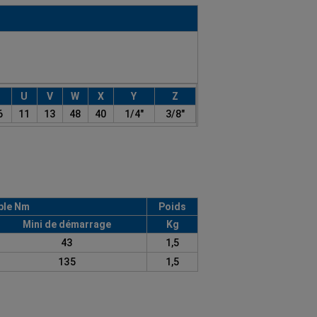
U
V
W
X
Y
Z
6
11
13
48
40
1/4"
3/8"
ple Nm
Poids
Mini de démarrage
Kg
43
1,5
135
1,5