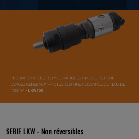
PRODUITS
>
MOTEURS PNEUMATIQUES
>
MOTEURS POUR
USAGES GENERAUX
>
MOTEURS D´UNE PUISSANCE DE PLUS DE
1000 W
>
LKW40D
SERIE LKW - Non réversibles