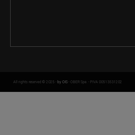
All rights reserved © 2025 -
by OIS
- OBER Spa. - P.IVA 00513531202