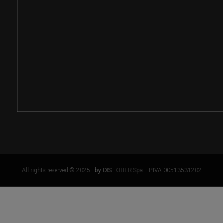
All rights reserved © 2025 -
by OIS
- OBER Spa. - P.IVA 00513531202