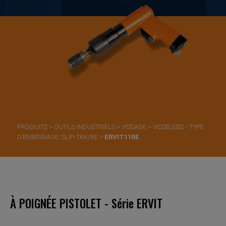
PRODUITS
>
OUTILS INDUSTRIELS
>
VISSAGE
>
VISSEUSES - TYPE
D’EMBRAYAGE: SLIP-TRK/RE
>
ERVIT11RE
À POIGNÉE PISTOLET - Série ERVIT