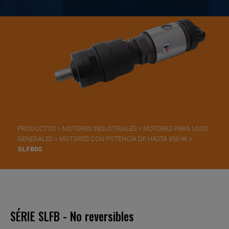
PRODUCTOS
>
MOTORES INDUSTRIALES
>
MOTORES PARA USOS
GENERALES
>
MOTORES CON POTENCIA DE HASTA 850 W
>
SLFB0S
SÉRIE SLFB - No reversibles