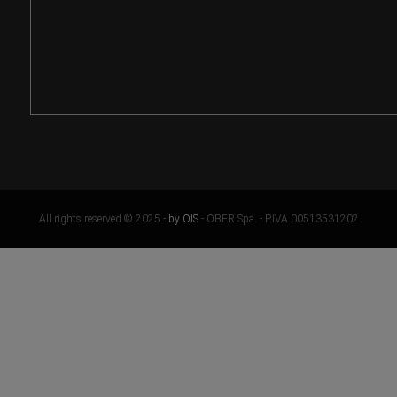
All rights reserved © 2025 -
by OIS
- OBER Spa. - P.IVA 00513531202