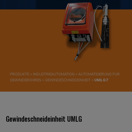
PRODUKTE
>
INDUSTRIEAUTOMATION
>
AUTOMATISIERUNG FÜR
GEWINDEBOHREN
>
GEWINDESCHNEIDEINHEIT
>
UMLG7
Gewindeschneideinheit UMLG