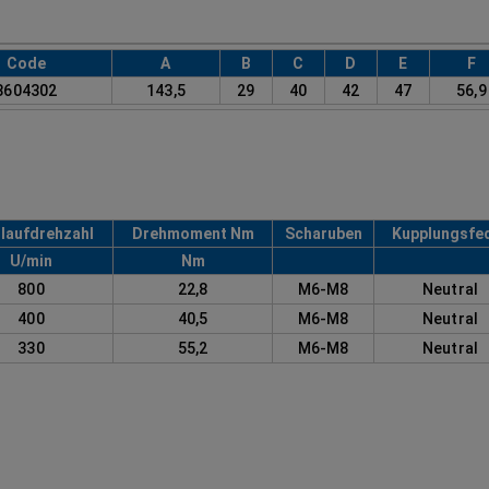
Code
A
B
C
D
E
F
8604302
143,5
29
40
42
47
56,9
laufdrehzahl
Drehmoment Nm
Scharuben
Kupplungsfe
U/min
Nm
800
22,8
M6-M8
Neutral
400
40,5
M6-M8
Neutral
330
55,2
M6-M8
Neutral