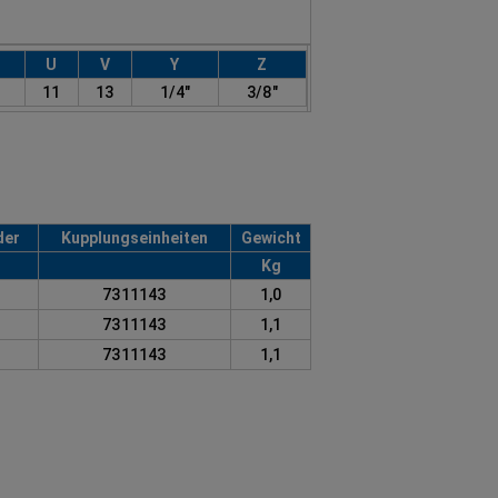
U
V
Y
Z
11
13
1/4"
3/8"
der
Kupplungseinheiten
Gewicht
Kg
7311143
1,0
7311143
1,1
7311143
1,1