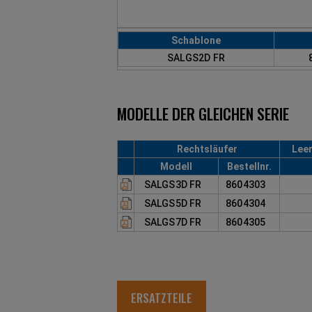
Schablone
SALGS2D FR
MODELLE DER GLEICHEN SERIE
Rechtsläufer
Leer
Modell
Bestellnr.
SALGS3D FR
8604303
SALGS5D FR
8604304
SALGS7D FR
8604305
ERSATZTEILE