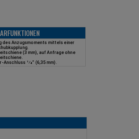
ARFUNKTIONEN
ng des Anzugsmoments mittels einer
chubkupplung.
leitschiene (3 mm), auf Anfrage ohne
eitschiene.
r-Anschluss 1⁄4” (6,35 mm).