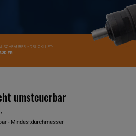
BAUSCHRAUBER
>
DRUCKLUFT-
S2D FR
cht umsteuerbar
’
 bar - Mindestdurchmesser