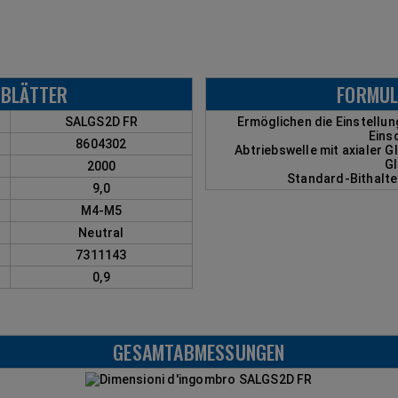
BLÄTTER
FORMUL
SALGS2D FR
Ermöglichen die Einstellu
Eins
8604302
Abtriebswelle mit axialer G
Gl
2000
Standard-Bithalte
9,0
M4-M5
Neutral
7311143
0,9
GESAMTABMESSUNGEN