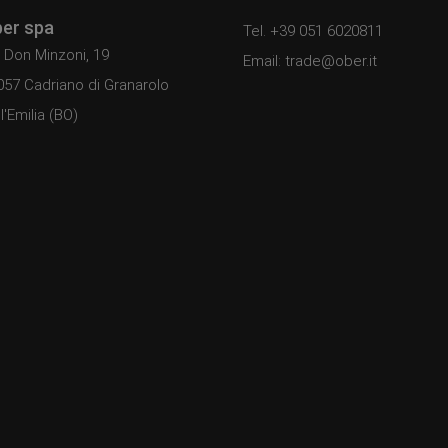
er spa
Tel. +39 051 6020811
 Don Minzoni, 19
Email: trade@ober.it
057 Cadriano di Granarolo
l'Emilia (BO)