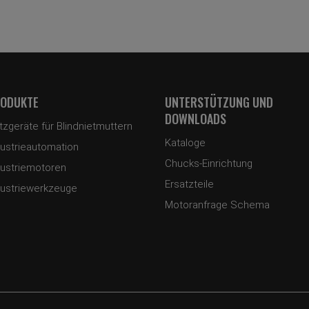
ODUKTE
UNTERSTÜTZUNG UND
DOWNLOADS
tzgeräte für Blindnietmuttern
Kataloge
dustrieautomation
Chucks-Einrichtung
dustriemotoren
Ersatzteile
dustriewerkzeuge
Motoranfrage Schema