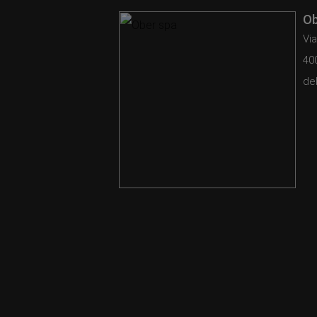
Ob
Via
40
del