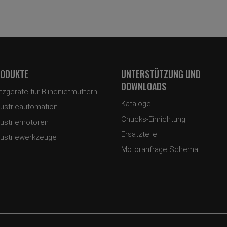
ODUKTE
UNTERSTÜTZUNG UND
DOWNLOADS
tzgeräte für Blindnietmuttern
Kataloge
dustrieautomation
Chucks-Einrichtung
dustriemotoren
Ersatzteile
dustriewerkzeuge
Motoranfrage Schema