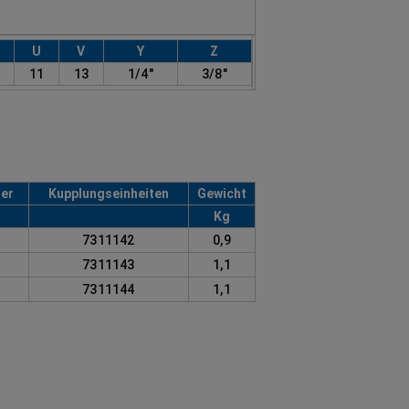
U
V
Y
Z
11
13
1/4"
3/8"
er
Kupplungseinheiten
Gewicht
Kg
7311142
0,9
7311143
1,1
7311144
1,1