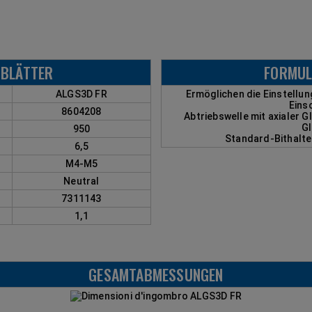
BLÄTTER
FORMUL
ALGS3D FR
Ermöglichen die Einstellu
Eins
8604208
Abtriebswelle mit axialer G
Gl
950
Standard-Bithalte
6,5
M4-M5
Neutral
7311143
1,1
GESAMTABMESSUNGEN