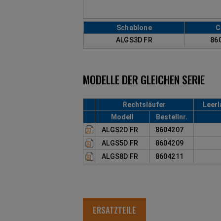
Schablone
C
ALGS3D FR
86
MODELLE DER GLEICHEN SERIE
Rechtsläufer
Leerl
Modell
Bestellnr.
ALGS2D FR
8604207
ALGS5D FR
8604209
ALGS8D FR
8604211
ERSATZTEILE