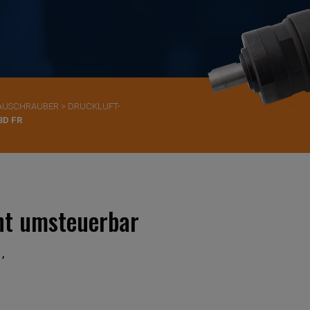
BAUSCHRAUBER
>
DRUCKLUFT-
3D FR
ht umsteuerbar
’