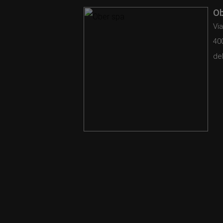
Ob
Via
40
del