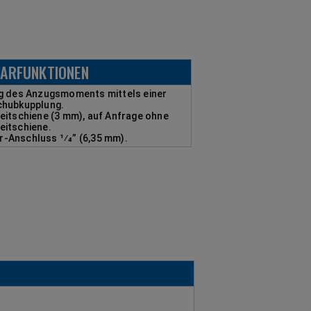
ARFUNKTIONEN
ng des Anzugsmoments mittels einer
chubkupplung.
leitschiene (3 mm), auf Anfrage ohne
eitschiene.
r-Anschluss 1⁄4” (6,35 mm).