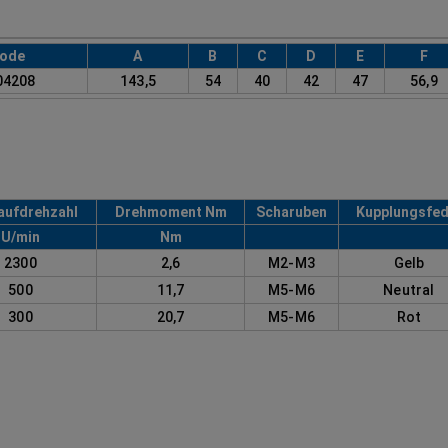
ode
A
B
C
D
E
F
04208
143,5
54
40
42
47
56,9
aufdrehzahl
Drehmoment Nm
Scharuben
Kupplungsfed
U/min
Nm
2300
2,6
M2-M3
Gelb
500
11,7
M5-M6
Neutral
300
20,7
M5-M6
Rot