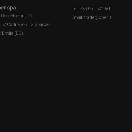
er spa
Tel. +39 051 6020811
 Don Minzoni, 19
Email: trade@ober.it
057 Cadriano di Granarolo
l'Emilia (BO)