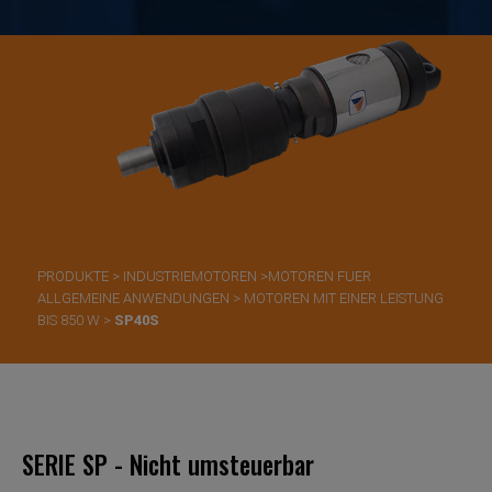
PRODUKTE
>
INDUSTRIEMOTOREN
>
​MOTOREN FUER
ALLGEMEINE ANWENDUNGEN
>
MOTOREN MIT EINER LEISTUNG
BIS 850 W
>
SP40S
SERIE SP - Nicht umsteuerbar