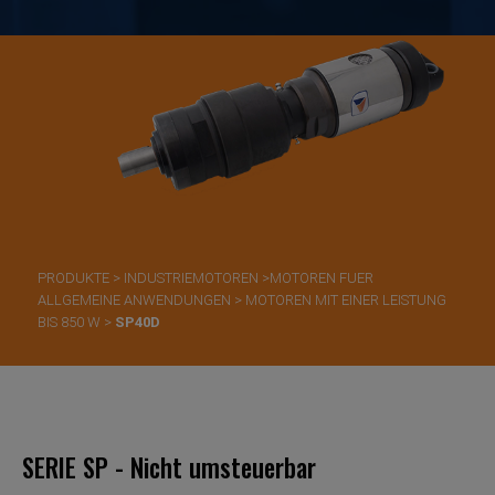
PRODUKTE
>
INDUSTRIEMOTOREN
>
​MOTOREN FUER
ALLGEMEINE ANWENDUNGEN
>
MOTOREN MIT EINER LEISTUNG
BIS 850 W
>
SP40D
SERIE SP - Nicht umsteuerbar