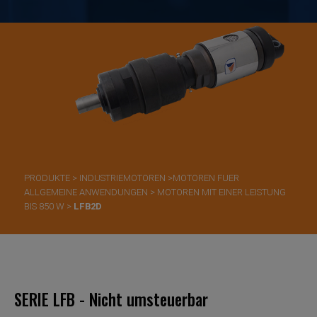
PRODUKTE
>
INDUSTRIEMOTOREN
>
​MOTOREN FUER
ALLGEMEINE ANWENDUNGEN
>
MOTOREN MIT EINER LEISTUNG
BIS 850 W
>
LFB2D
SERIE LFB - Nicht umsteuerbar