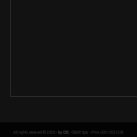
All rights reserved © 2025 -
by OIS
- OBER Spa. - P.IVA 00513531202