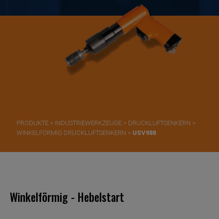
PRODUKTE
>
INDUSTRIEWERKZEUGE
>
DRUCKLUFTSENKERN
>
WINKELFÖRMIG DRUCKLUFTSENKERN
>
USV988
Winkelförmig - Hebelstart